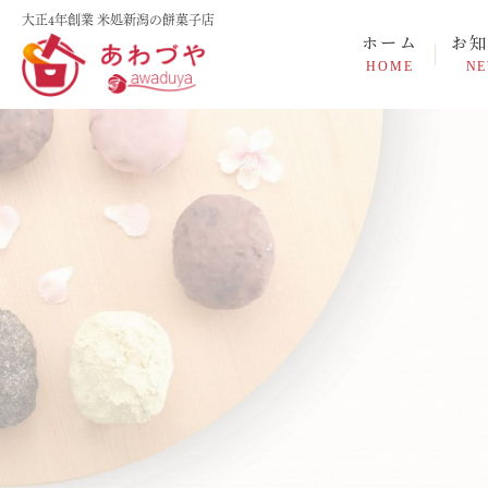
大正4年創業 米処新潟の餅菓子店
ホーム
お
HOME
N