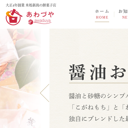
大正4年創業 米処新潟の餅菓子店
ホーム
お
HOME
N