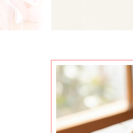
動
画
プ
レ
ー
ヤ
ー