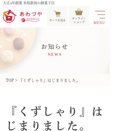
大正4年創業 米処新潟の餅菓子店
オンライン
カートを見る
ショップ
MENU
お知らせ
NEWS
TOP
>
『くずしゃり』はじまりました。
ホーム
HOME
『くずしゃり』は
お知らせ
じまりました。
NEWS