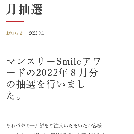
月抽選
商品案内
ITEM
採用情報
お知らせ
2022.9.1
RECRUIT
お問い合わせ
CONTACT
マンスリーSmileアワ
ードの2022年８月分
お買い物ガイド
GUIDE
の抽選を行いまし
た。
あわづやで一升餅をご注文いただいたお客様